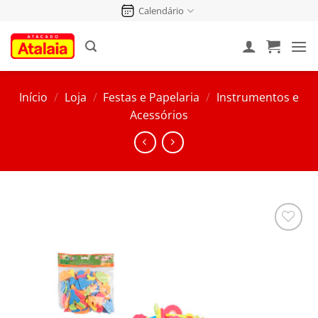
Pular
Calendário
para
o
conteúdo
Início
/
Loja
/
Festas e Papelaria
/
Instrumentos e
Acessórios
Salvar
na
Lista