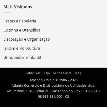
Mais Visitados
Festas e Papelaria
Cozinha e Utensílios
Decoração e Organização
Jardim e Floricultura
Brinquedos e Infantil
Sobre Nós
Loja
Minha Conta
Blog
Atacado Atalaia © 1986 - 2025
Atlanta Comércio e Distribuidora de Utilidades Ltda.
Av. Parobé, 1040, Scharlau, São Leopoldo - RS, 93125-000 -
08.999.881/0001-08