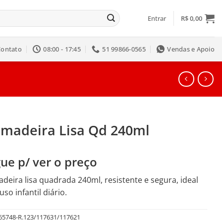
Entrar
R$
0,00
Contato
08:00 - 17:45
51 99866-0565
Vendas e Apoio
madeira Lisa Qd 240ml
ue p/ ver o preço
eira lisa quadrada 240ml, resistente e segura, ideal
uso infantil diário.
65748-R.123/117631/117621