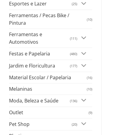
Esportes e Lazer
(25)
Ferramentas / Pecas Bike /
(10)
Pintura
Ferramentas e
(111)
Automotivos
Festas e Papelaria
(480)
Jardim e Floricultura
(177)
Material Escolar / Papelaria
(16)
Melaninas
(10)
Moda, Beleza e Saúde
(136)
Outlet
(9)
Pet Shop
(20)