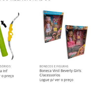
Salvar
Salvar
na
na
Lista
Lista
+
SSÓRIOS
BONECOS E FIGURAS
Boneca Vinil Beverly Girls
a Inf
C/acessorios
r o preço
Logue p/ ver o preço