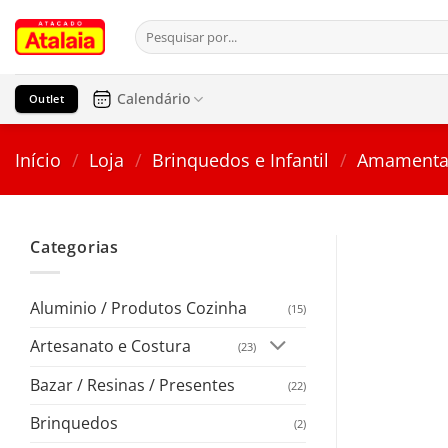
Pular
Pesquisar
para
por:
o
conteúdo
Calendário
Outlet
Início
/
Loja
/
Brinquedos e Infantil
/
Amamenta
Categorias
Aluminio / Produtos Cozinha
(15)
Artesanato e Costura
(23)
Bazar / Resinas / Presentes
(22)
Brinquedos
(2)