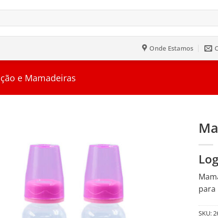
Onde Estamos
ção e Mamadeiras
Ma
Salvar
Log
na
Lista
Mamad
para 
SKU:
2