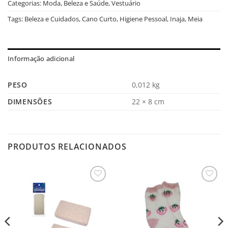
Categorias:
Moda, Beleza e Saúde
,
Vestuário
Tags:
Beleza e Cuidados
,
Cano Curto
,
Higiene Pessoal
,
Inaja
,
Meia
Informação adicional
PESO
0,012 kg
DIMENSÕES
22 × 8 cm
PRODUTOS RELACIONADOS
Salvar
Salvar
na
na
Lista
Lista