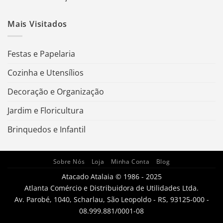
Mais Visitados
Festas e Papelaria
Cozinha e Utensílios
Decoração e Organização
Jardim e Floricultura
Brinquedos e Infantil
Sobre Nós
Loja
Minha Conta
Blog
Atacado Atalaia © 1986 - 2025
Atlanta Comércio e Distribuidora de Utilidades Ltda.
Av. Parobé, 1040, Scharlau, São Leopoldo - RS, 93125-000 -
08.999.881/0001-08