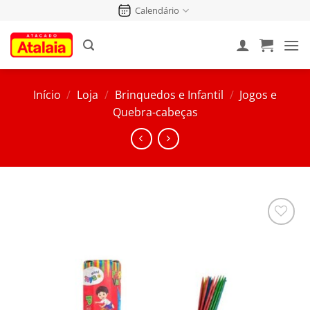
Pular
Calendário
para
o
conteúdo
Início
/
Loja
/
Brinquedos e Infantil
/
Jogos e
Quebra-cabeças
Salvar
na
Lista