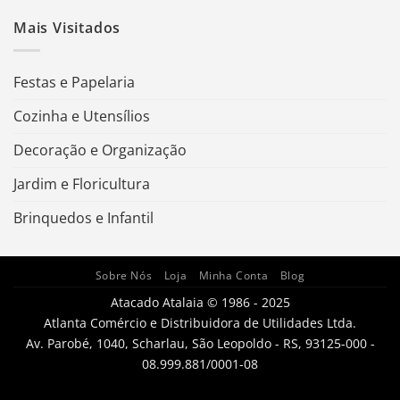
Mais Visitados
Festas e Papelaria
Cozinha e Utensílios
Decoração e Organização
Jardim e Floricultura
Brinquedos e Infantil
Sobre Nós
Loja
Minha Conta
Blog
Atacado Atalaia © 1986 - 2025
Atlanta Comércio e Distribuidora de Utilidades Ltda.
Av. Parobé, 1040, Scharlau, São Leopoldo - RS, 93125-000 -
08.999.881/0001-08