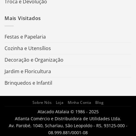
Troca e Devolução
Mais Visitados
Festas e Papelaria
Cozinha e Utensílios
Decoração e Organização
Jardim e Floricultura
Brinquedos e Infantil
Sobre Nós
Loja
Minha Conta
Blog
Atacado Atalaia © 1986 - 2025
Atlanta Comércio e Distribuidora de Utilidades Ltda.
Av. Parobé, 1040, Scharlau, São Leopoldo - RS, 93125-000 -
08.999.881/0001-08