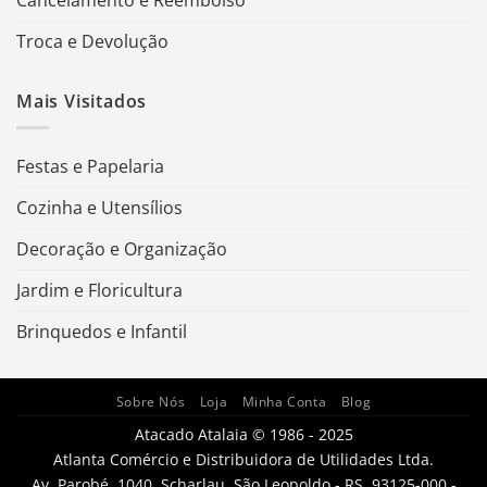
Troca e Devolução
Mais Visitados
Festas e Papelaria
Cozinha e Utensílios
Decoração e Organização
Jardim e Floricultura
Brinquedos e Infantil
Sobre Nós
Loja
Minha Conta
Blog
Atacado Atalaia © 1986 - 2025
Atlanta Comércio e Distribuidora de Utilidades Ltda.
Av. Parobé, 1040, Scharlau, São Leopoldo - RS, 93125-000 -