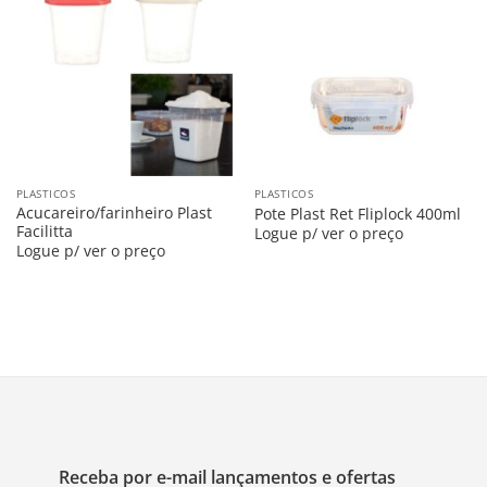
Salvar
Salvar
na
na
Lista
Lista
PLASTICOS
PLASTICOS
Acucareiro/farinheiro Plast
Pote Plast Ret Fliplock 400ml
Facilitta
Logue p/ ver o preço
Logue p/ ver o preço
Receba por e-mail lançamentos e ofertas