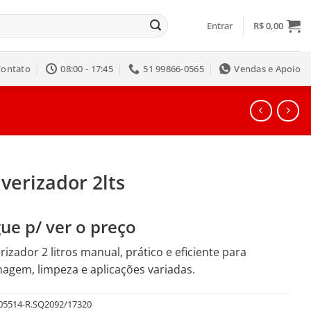
Entrar
R$
0,00
Contato
08:00 - 17:45
51 99866-0565
Vendas e Apoio
verizador 2lts
ue p/ ver o preço
rizador 2 litros manual, prático e eficiente para
nagem, limpeza e aplicações variadas.
05514-R.SQ2092/17320