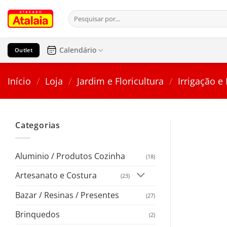
Pular
Pesquisar
para
por:
o
conteúdo
Calendário
Outlet
Início
/
Loja
/
Jardim e Floricultura
/
Irrigação e
Categorias
Aluminio / Produtos Cozinha
(18)
Artesanato e Costura
(23)
Bazar / Resinas / Presentes
(27)
Brinquedos
(2)