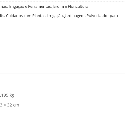
rias:
Irrigação e Ferramentas
,
Jardim e Floricultura
lts
,
Cuidados com Plantas
,
Irrigação
,
Jardinagem
,
Pulverizador para
,195 kg
3 × 32 cm