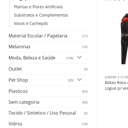
Plantas e Flores Artificiais
Substratos e Complementos
Vasos e Cachepôs
Salvar
Salvar
na
na
Lista
Lista
Material Escolar / Papelaria
(17)
Melaninas
(10)
Moda, Beleza e Saúde
(136)
+
+
Outlet
(9)
TURA
JARDIM E FLORICULTURA
JARDIM E FLO
Pet Shop
(20)
 Red Preto
Folha Orquidea 24x7cm C/03
Botao Rosa 
Logue p/ ver o preço
Logue p/ ve
Plasticos
(63)
eço
Sem categoria
(65)
Tecido / Sintetico / Uso Pessoal
(2)
Vidros
(19)