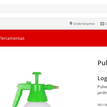
Onde Estamos
 Ferramentas
Pul
Salvar
Log
na
Lista
Pulve
jardi
SKU:
6