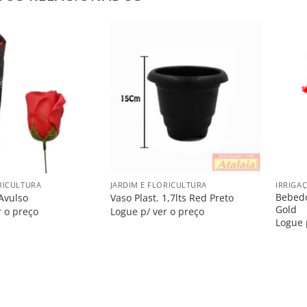
Salvar
Salvar
na
na
Lista
Lista
+
+
RICULTURA
JARDIM E FLORICULTURA
IRRIGA
Bebedo
Avulso
Vaso Plast. 1,7lts Red Preto
Gold
r o preço
Logue p/ ver o preço
Logue 