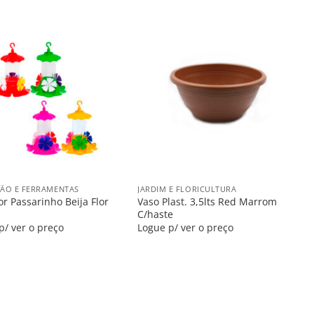
Salvar
Salvar
na
na
Lista
Lista
+
ÇÃO E FERRAMENTAS
JARDIM E FLORICULTURA
r Passarinho Beija Flor
Vaso Plast. 3,5lts Red Marrom
C/haste
p/ ver o preço
Logue p/ ver o preço