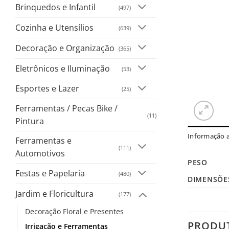
Brinquedos e Infantil
(497)
Cozinha e Utensílios
(639)
Decoração e Organização
(365)
Eletrônicos e Iluminação
(53)
Esportes e Lazer
(25)
Ferramentas / Pecas Bike /
(11)
Pintura
Informação a
Ferramentas e
(111)
Automotivos
PESO
Festas e Papelaria
(480)
DIMENSÕE
Jardim e Floricultura
(177)
Decoração Floral e Presentes
PRODU
Irrigação e Ferramentas