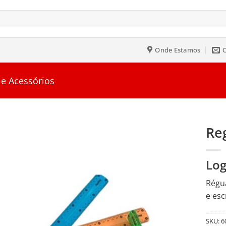
Onde Estamos
 e Acessórios
Reg
Salvar
Log
na
Lista
Régua
e esc
SKU:
6