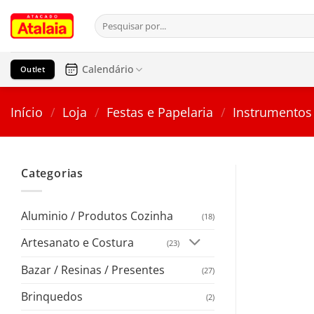
Pular
Pesquisar
para
por:
o
conteúdo
Calendário
Outlet
Início
/
Loja
/
Festas e Papelaria
/
Instrumentos
Categorias
Aluminio / Produtos Cozinha
(18)
Artesanato e Costura
(23)
Bazar / Resinas / Presentes
(27)
Brinquedos
(2)