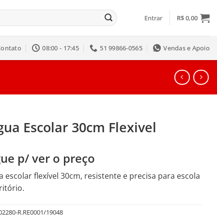
Entrar
R$
0,00
Contato
08:00 - 17:45
51 99866-0565
Vendas e Apoio
ua Escolar 30cm Flexivel
ue p/ ver o preço
 escolar flexível 30cm, resistente e precisa para escola
ritório.
02280-R.RE0001/19048