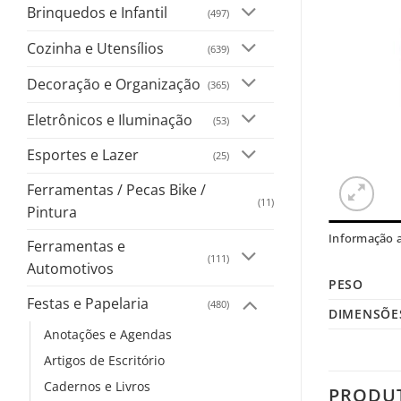
Brinquedos e Infantil
(497)
Cozinha e Utensílios
(639)
Decoração e Organização
(365)
Eletrônicos e Iluminação
(53)
Esportes e Lazer
(25)
Ferramentas / Pecas Bike /
(11)
Pintura
Informação a
Ferramentas e
(111)
Automotivos
PESO
Festas e Papelaria
(480)
DIMENSÕE
Anotações e Agendas
Artigos de Escritório
Cadernos e Livros
PRODU