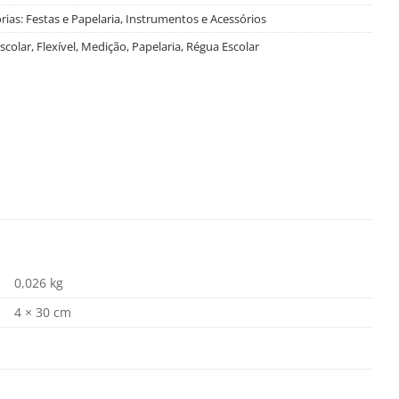
rias:
Festas e Papelaria
,
Instrumentos e Acessórios
scolar
,
Flexível
,
Medição
,
Papelaria
,
Régua Escolar
0,026 kg
4 × 30 cm