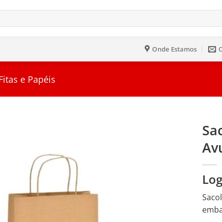
Onde Estamos
itas e Papéis
Sa
Av
Salvar
na
Lista
Log
Sacol
emba