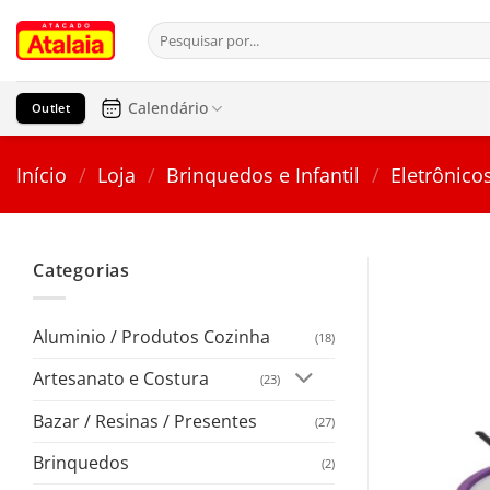
Pular
Pesquisar
para
por:
o
conteúdo
Calendário
Outlet
Início
/
Loja
/
Brinquedos e Infantil
/
Eletrônico
Categorias
Aluminio / Produtos Cozinha
(18)
Artesanato e Costura
(23)
Bazar / Resinas / Presentes
(27)
Brinquedos
(2)