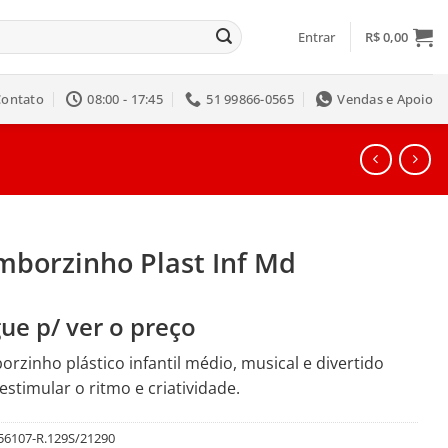
Entrar
R$
0,00
Contato
08:00 - 17:45
51 99866-0565
Vendas e Apoio
mborzinho Plast Inf Md
ue p/ ver o preço
rzinho plástico infantil médio, musical e divertido
estimular o ritmo e criatividade.
56107-R.129S/21290