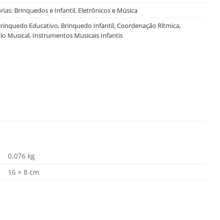
rias:
Brinquedos e Infantil
,
Eletrônicos e Música
rinquedo Educativo
,
Brinquedo Infantil
,
Coordenação Rítmica
,
lo Musical
,
Instrumentos Musicais Infantis
0,076 kg
16 × 8 cm