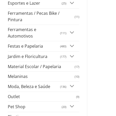
Esportes e Lazer
(25)
Ferramentas / Pecas Bike /
(11)
Pintura
Ferramentas e
(111)
Automotivos
Festas e Papelaria
(480)
Jardim e Floricultura
(177)
Material Escolar / Papelaria
(17)
Melaninas
(10)
Moda, Beleza e Saúde
(136)
Outlet
(9)
Pet Shop
(20)