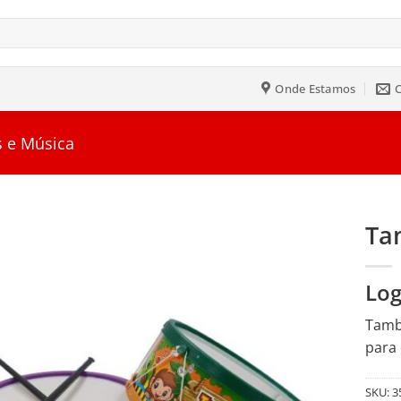
Onde Estamos
s e Música
Ta
Salvar
Log
na
Lista
Tambo
para 
SKU:
3