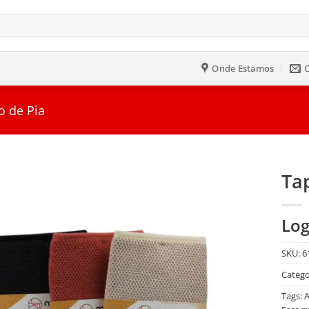
Onde Estamos
o de Pia
Ta
Salvar
Log
na
Lista
SKU:
6
Catego
Tags:
A