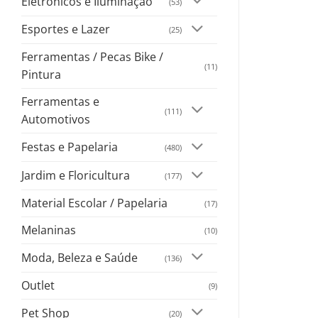
Eletrônicos e Iluminação
(53)
Esportes e Lazer
(25)
Ferramentas / Pecas Bike /
(11)
Pintura
Ferramentas e
(111)
Automotivos
Festas e Papelaria
(480)
Jardim e Floricultura
(177)
Material Escolar / Papelaria
(17)
Melaninas
(10)
Moda, Beleza e Saúde
(136)
Outlet
(9)
Pet Shop
(20)