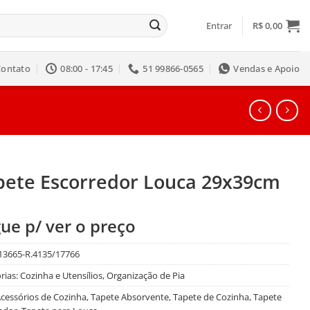
Entrar
R$
0,00
Contato
08:00 - 17:45
51 99866-0565
Vendas e Apoio
pete Escorredor Louca 29x39cm
ue p/ ver o preço
13665-R.4135/17766
rias:
Cozinha e Utensílios
,
Organização de Pia
cessórios de Cozinha
,
Tapete Absorvente
,
Tapete de Cozinha
,
Tapete