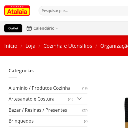
Pular
Pesquisar
para
por:
o
conteúdo
Calendário
Outlet
Início
/
Loja
/
Cozinha e Utensílios
/
Organizaçã
Categorias
Aluminio / Produtos Cozinha
(18)
Artesanato e Costura
(23)
Bazar / Resinas / Presentes
(27)
Brinquedos
(2)