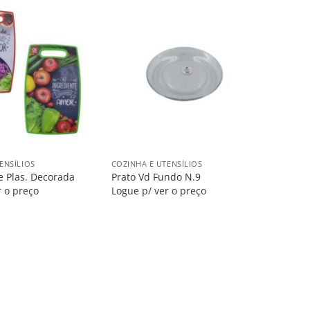
Salvar
Salvar
na
na
Lista
Lista
+
ENSÍLIOS
COZINHA E UTENSÍLIOS
 Plas. Decorada
Prato Vd Fundo N.9
r o preço
Logue p/ ver o preço