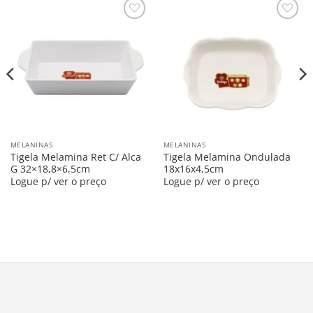
Salvar
Salvar
na
na
Lista
Lista
MELANINAS
MELANINAS
Tigela Melamina Ret C/ Alca
Tigela Melamina Ondulada
G 32×18,8×6,5cm
18x16x4,5cm
Logue p/ ver o preço
Logue p/ ver o preço