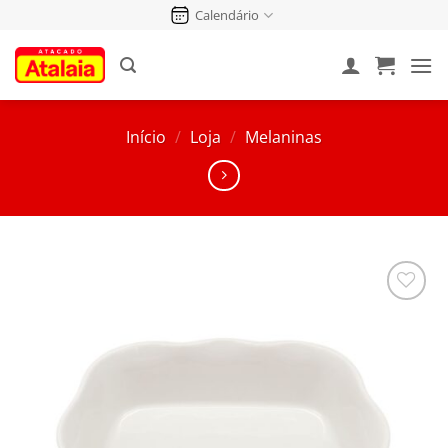
Pular
Calendário
para
o
conteúdo
Início
/
Loja
/
Melaninas
Salvar
na
Lista