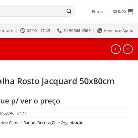
Entrar
R$
0,00
Contato
08:00 - 17:45
51 99866-0565
Vendas e Apoio
alha Rosto Jacquard 50x80cm
ue p/ ver o preço
14637-R.FJ7177
rias:
Cama e Banho
,
Decoração e Organização