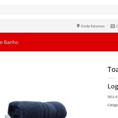
Onde Estamos
e Banho
To
Salvar
Log
na
Lista
SKU:
6
Catego