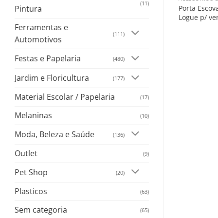
(11)
Porta Escova
Pintura
Logue p/ ve
Ferramentas e
(111)
Automotivos
Festas e Papelaria
(480)
Jardim e Floricultura
(177)
Material Escolar / Papelaria
(17)
Melaninas
(10)
Moda, Beleza e Saúde
(136)
Outlet
(9)
Pet Shop
(20)
Plasticos
(63)
Sem categoria
(65)