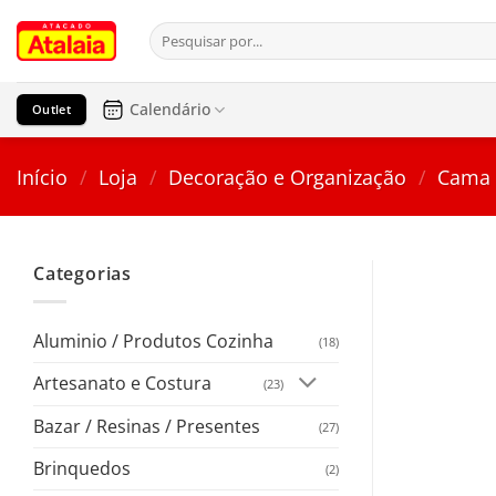
Pular
Pesquisar
para
por:
o
conteúdo
Calendário
Outlet
Início
/
Loja
/
Decoração e Organização
/
Cama 
Categorias
Aluminio / Produtos Cozinha
(18)
Artesanato e Costura
(23)
Bazar / Resinas / Presentes
(27)
Brinquedos
(2)