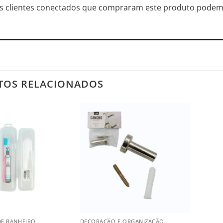
s clientes conectados que compraram este produto podem 
TOS RELACIONADOS
Salvar
Salvar
na
na
Lista
Lista
+
DE BANHEIRO
DECORAÇÃO E ORGANIZAÇÃO