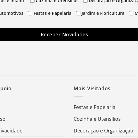
os e Infantil
Cozinha e Utensílios
Decoração e Organizaç
utomotivos
Festas e Papelaria
Jardim e Floricultura
M
Receber Novidades
Apoio
Mais Visitados
Festas e Papelaria
Uso
Cozinha e Utensílios
rivacidade
Decoração e Organização