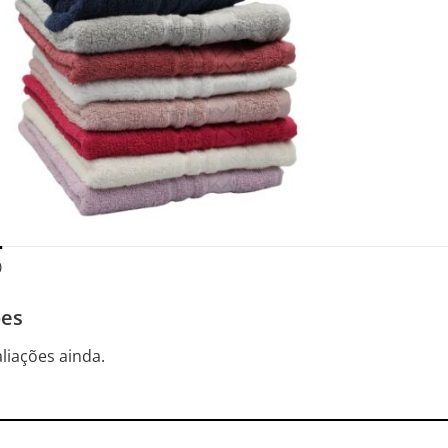
)
ões
liações ainda.