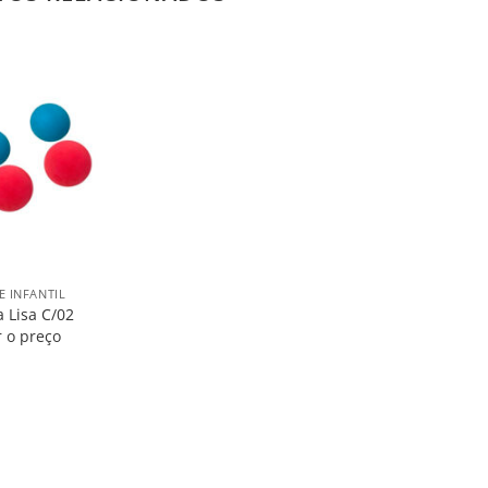
Salvar
na
Lista
 INFANTIL
a Lisa C/02
r o preço