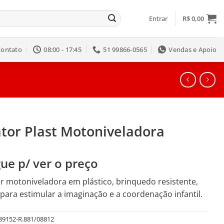
Entrar
R$
0,00
Contato
08:00 - 17:45
51 99866-0565
Vendas e Apoio
ator Plast Motoniveladora
ue p/ ver o preço
r motoniveladora em plástico, brinquedo resistente,
 para estimular a imaginação e a coordenação infantil.
89152-R.881/08812