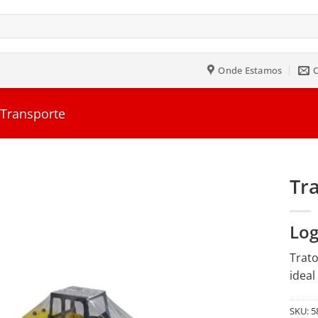
Onde Estamos
 Transporte
Tr
Salvar
Log
na
Lista
Trato
ideal
SKU:
5