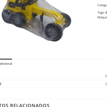
Catego
Tags:
B
Máquin
dicional
0
S
2
TOS RELACIONADOS