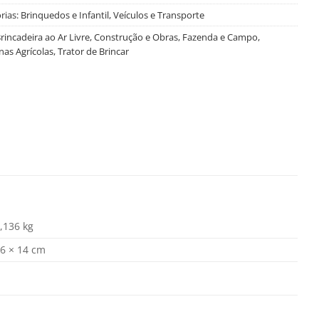
rias:
Brinquedos e Infantil
,
Veículos e Transporte
rincadeira ao Ar Livre
,
Construção e Obras
,
Fazenda e Campo
,
as Agrícolas
,
Trator de Brincar
,136 kg
6 × 14 cm