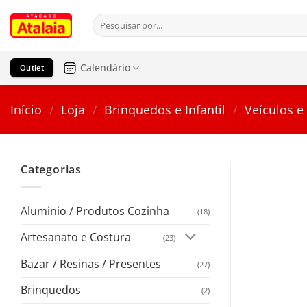
Pular
Pesquisar
para
por:
o
conteúdo
Calendário
Outlet
Início
/
Loja
/
Brinquedos e Infantil
/
Veículos e
Categorias
Aluminio / Produtos Cozinha
(18)
Artesanato e Costura
(23)
Bazar / Resinas / Presentes
(27)
Brinquedos
(2)