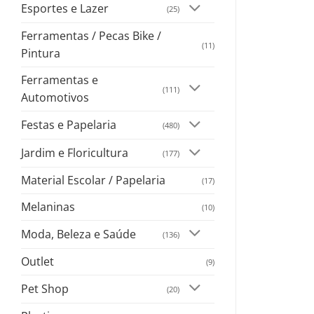
Esportes e Lazer
(25)
Ferramentas / Pecas Bike /
(11)
Pintura
Ferramentas e
(111)
Automotivos
Festas e Papelaria
(480)
Jardim e Floricultura
(177)
Material Escolar / Papelaria
(17)
Melaninas
(10)
Moda, Beleza e Saúde
(136)
Outlet
(9)
Pet Shop
(20)