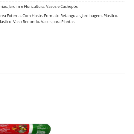
rias:
Jardim e Floricultura
,
Vasos e Cachepôs
rea Externa
,
Com Haste
,
Formato Retangular
,
Jardinagem
,
Plástico
,
lástico
,
Vaso Redondo
,
Vasos para Plantas
Salvar
na
Lista