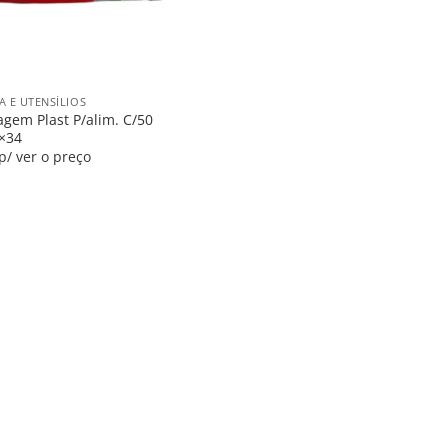
A E UTENSÍLIOS
gem Plast P/alim. C/50
×34
p/ ver o preço