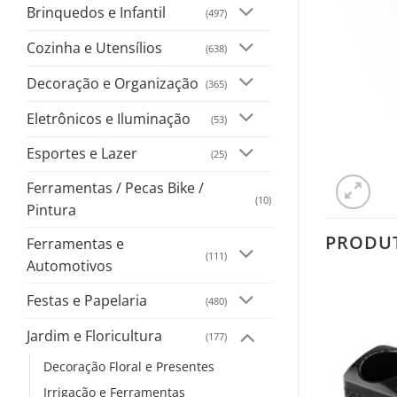
Brinquedos e Infantil
(497)
Cozinha e Utensílios
(638)
Decoração e Organização
(365)
Eletrônicos e Iluminação
(53)
Esportes e Lazer
(25)
Ferramentas / Pecas Bike /
(10)
Pintura
PRODU
Ferramentas e
(111)
Automotivos
Festas e Papelaria
(480)
Jardim e Floricultura
(177)
Decoração Floral e Presentes
Irrigação e Ferramentas