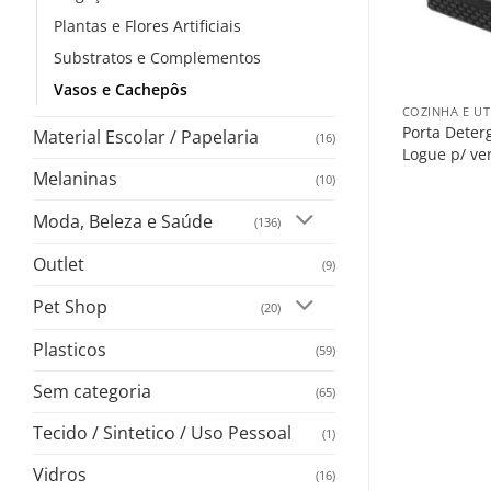
Plantas e Flores Artificiais
Substratos e Complementos
+
Vasos e Cachepôs
COZINHA E UT
Porta Deter
Material Escolar / Papelaria
(16)
Logue p/ ve
Melaninas
(10)
Moda, Beleza e Saúde
(136)
Outlet
(9)
Pet Shop
(20)
Plasticos
(59)
Sem categoria
(65)
Tecido / Sintetico / Uso Pessoal
(1)
Vidros
(16)