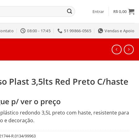
Entrar
R$
0,00
Contato
08:00 - 17:45
51 99866-0565
Vendas e Apoio
o Plast 3,5lts Red Preto C/haste
ue p/ ver o preço
plástico redondo 3,5L preto com haste, resistente para
vo e decoração.
21744-R.0134/99963