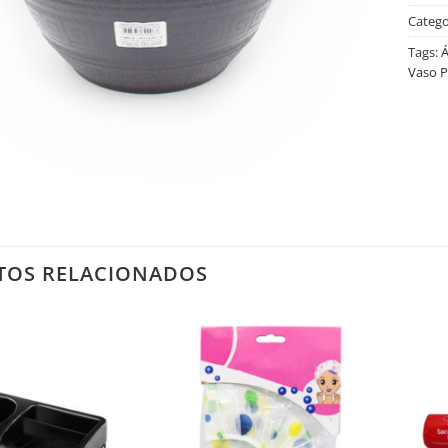
Catego
Tags:
Á
Vaso P
TOS RELACIONADOS
Salvar
Salvar
na
na
Lista
Lista