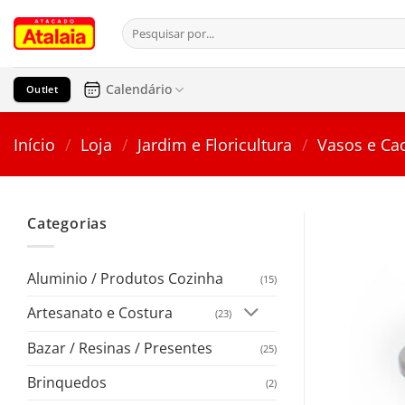
Pular
Pesquisar
para
por:
o
conteúdo
Calendário
Outlet
Início
/
Loja
/
Jardim e Floricultura
/
Vasos e Ca
Categorias
Aluminio / Produtos Cozinha
(15)
Artesanato e Costura
(23)
Bazar / Resinas / Presentes
(25)
Brinquedos
(2)