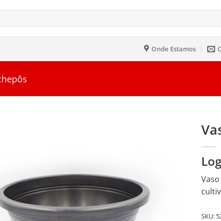
Onde Estamos
chepôs
Vas
Salvar
Log
na
Lista
Vaso 
culti
SKU:
5