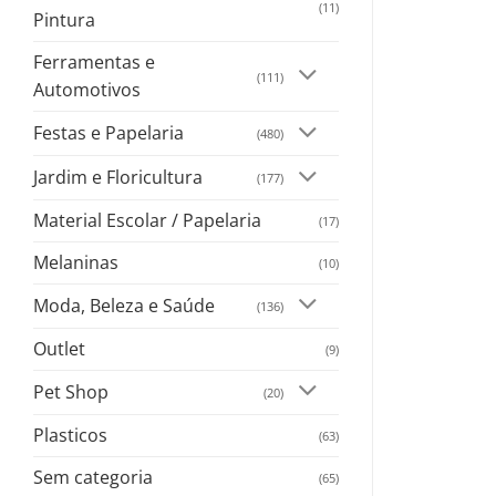
(11)
Pintura
Ferramentas e
(111)
Automotivos
Festas e Papelaria
(480)
Jardim e Floricultura
(177)
Material Escolar / Papelaria
(17)
Melaninas
(10)
Moda, Beleza e Saúde
(136)
Outlet
(9)
Pet Shop
(20)
Plasticos
(63)
Sem categoria
(65)