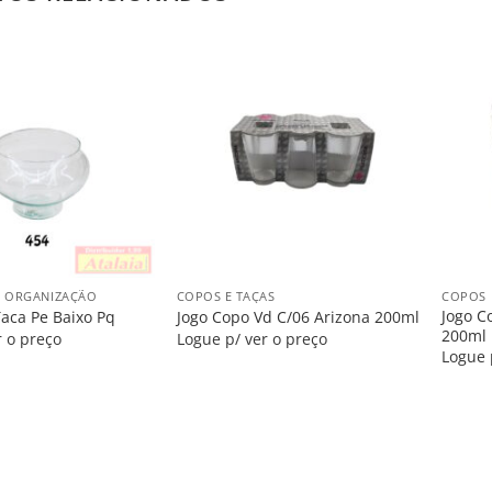
Salvar
Salvar
na
na
Lista
Lista
+
+
 ORGANIZAÇÃO
COPOS E TAÇAS
COPOS 
Jogo C
Taca Pe Baixo Pq
Jogo Copo Vd C/06 Arizona 200ml
200ml
r o preço
Logue p/ ver o preço
Logue 