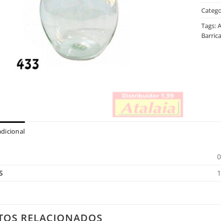
Catego
Tags:
A
Barric
dicional
0
S
1
TOS RELACIONADOS