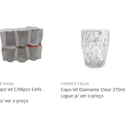
Salvar
Salvar
na
na
Lista
Lista
+
E TAÇAS
COPOS E TAÇAS
opo Vd C/06pcs Cells
Copo Vd Diamante Clear 275ml
Logue p/ ver o preço
p/ ver o preço