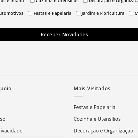
os e Infantil
Cozinha e Utensílios
Decoração e Organizaç
utomotivos
Festas e Papelaria
Jardim e Floricultura
M
Receber Novidades
Apoio
Mais Visitados
Festas e Papelaria
Uso
Cozinha e Utensílios
rivacidade
Decoração e Organização