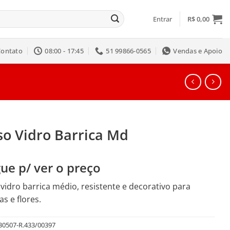
Entrar
R$
0,00
Contato
08:00 - 17:45
51 99866-0565
Vendas e Apoio
so Vidro Barrica Md
ue p/ ver o preço
vidro barrica médio, resistente e decorativo para
as e flores.
30507-R.433/00397