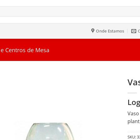
Onde Estamos
 e Centros de Mesa
Va
Salvar
Log
na
Lista
Vaso 
plant
SKU:
3