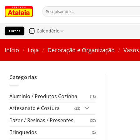
Pular
Pesquisar
para
por:
o
conteúdo
Calendário
Outlet
Início
/
Loja
/
Decoração e Organização
/
Vasos
Categorias
Aluminio / Produtos Cozinha
(18)
Artesanato e Costura
(23)
Bazar / Resinas / Presentes
(27)
Brinquedos
(2)