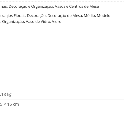
rias:
Decoração e Organização
,
Vasos e Centros de Mesa
rranjos Florais
,
Decoração
,
Decoração de Mesa
,
Médio
,
Modelo
a
,
Organização
,
Vaso de Vidro
,
Vidro
,18 kg
5 × 16 cm