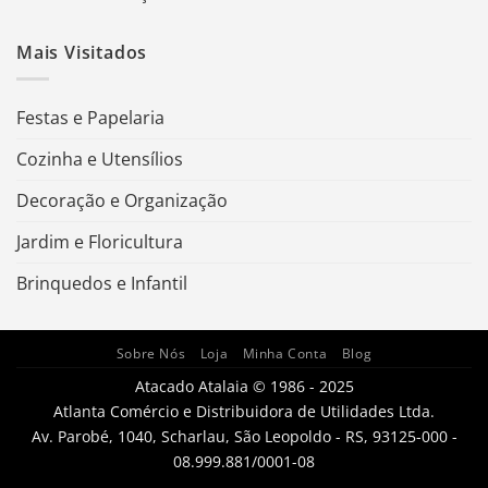
Mais Visitados
Festas e Papelaria
Cozinha e Utensílios
Decoração e Organização
Jardim e Floricultura
Brinquedos e Infantil
Sobre Nós
Loja
Minha Conta
Blog
Atacado Atalaia © 1986 - 2025
Atlanta Comércio e Distribuidora de Utilidades Ltda.
Av. Parobé, 1040, Scharlau, São Leopoldo - RS, 93125-000 -
08.999.881/0001-08