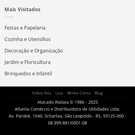
Mais Visitados
Festas e Papelaria
Cozinha e Utensílios
Decoração e Organização
Jardim e Floricultura
Brinquedos e Infantil
Sobre Nós
Loja
Minha Conta
Blog
Atacado Atalaia © 1986 - 2025
Atlanta Comércio e Distribuidora de Utilidades Ltda.
Av. Parobé, 1040, Scharlau, São Leopoldo - RS, 93125-000 -
08.999.881/0001-08