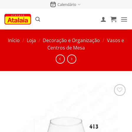
Pular
Calendário
para
o
conteúdo
Início
/
Loja
/
Decoração e Organização
/
Vasos e
Centros de Mesa
Salvar
na
Lista