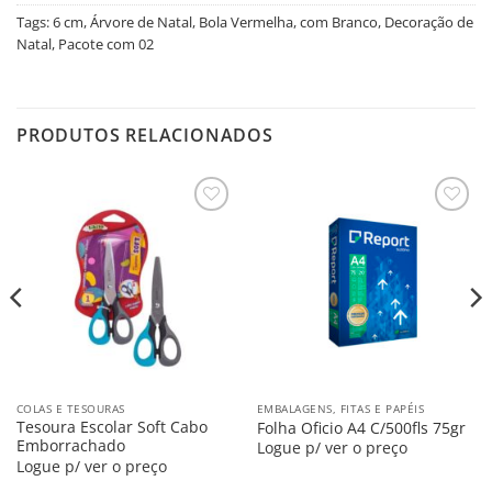
Tags:
6 cm
,
Árvore de Natal
,
Bola Vermelha
,
com Branco
,
Decoração de
Natal
,
Pacote com 02
PRODUTOS RELACIONADOS
Salvar
Salvar
na
na
Lista
Lista
COLAS E TESOURAS
EMBALAGENS, FITAS E PAPÉIS
Tesoura Escolar Soft Cabo
Folha Oficio A4 C/500fls 75gr
Emborrachado
Logue p/ ver o preço
Logue p/ ver o preço