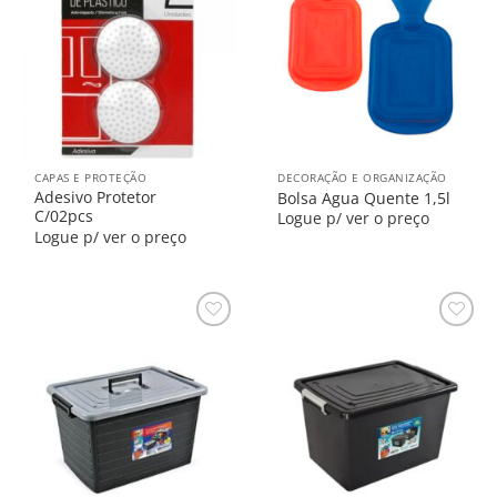
na
na
Lista
Lista
CAPAS E PROTEÇÃO
DECORAÇÃO E ORGANIZAÇÃO
Adesivo Protetor
Bolsa Agua Quente 1,5l
C/02pcs
Logue p/ ver o preço
Logue p/ ver o preço
Salvar
Salvar
na
na
Lista
Lista