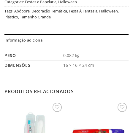
Categorias:
Festas e Papelaria
,
Halloween
Tags:
Abóbora
,
Decoração Temática
,
Festa À Fantasia
,
Halloween
,
Plástico
,
Tamanho Grande
Informação adicional
PESO
0,082 kg
DIMENSÕES
16 × 16 × 24 cm
PRODUTOS RELACIONADOS
Salvar
Salvar
na
na
Lista
Lista