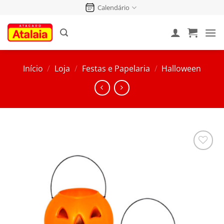
Pular
Calendário
para
o
conteúdo
Início
/
Loja
/
Festas e Papelaria
/
Halloween
Salvar
na
Lista