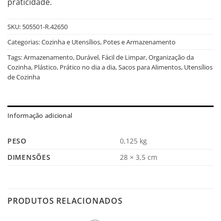
praticidade.
SKU:
505501-R.42650
Categorias:
Cozinha e Utensílios
,
Potes e Armazenamento
Tags:
Armazenamento
,
Durável
,
Fácil de Limpar
,
Organização da
Cozinha
,
Plástico
,
Prático no dia a dia
,
Sacos para Alimentos
,
Utensílios
de Cozinha
Informação adicional
PESO
0,125 kg
DIMENSÕES
28 × 3,5 cm
PRODUTOS RELACIONADOS