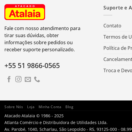
Suporte e 
Contato
Fale com nosso atendimento para
tirar suas dúvidas, obter
Termos de 
informações sobre pedidos ou
Política de P
receber suporte personalizado.
Cancelament
+55 51 9866-0565
Troca e Dev
Sobre Nós
Loja
Minha Conta
Blog
Atacado Atalaia © 1986 - 2025
Atlanta Comércio e Distribuidora de Utilidades Ltda.
Av. Parobé, 1040, Scharlau, São Leopoldo - RS, 93125-000 - 08.9