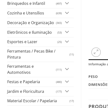
Brinquedos e Infantil
(497)
Cozinha e Utensílios
(639)
Decoração e Organização
(365)
Eletrônicos e Iluminação
(53)
Esportes e Lazer
(25)
Ferramentas / Pecas Bike /
(11)
Pintura
Informação a
Ferramentas e
(111)
Automotivos
PESO
Festas e Papelaria
(480)
DIMENSÕE
Jardim e Floricultura
(177)
Material Escolar / Papelaria
(17)
PRODU