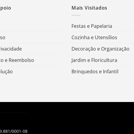
Apoio
Mais Visitados
Festas e Papelaria
Uso
Cozinha e Utensílios
rivacidade
Decoração e Organização
o e Reembolso
Jardim e Floricultura
olução
Brinquedos e Infantil
99.881/0001-08