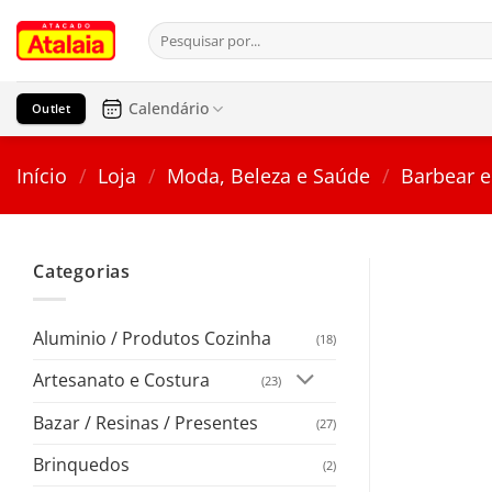
Pular
Pesquisar
para
por:
o
conteúdo
Calendário
Outlet
Início
/
Loja
/
Moda, Beleza e Saúde
/
Barbear e
Categorias
Aluminio / Produtos Cozinha
(18)
Artesanato e Costura
(23)
Bazar / Resinas / Presentes
(27)
Brinquedos
(2)