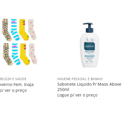
Salvar
Salvar
na
na
Lista
Lista
+
BELEZA E SAÚDE
HIGIENE PESSOAL E BANHO
Sabonete Liquido P/ Maos Above
nverno Fem. Inaja
250ml
p/ ver o preço
Logue p/ ver o preço