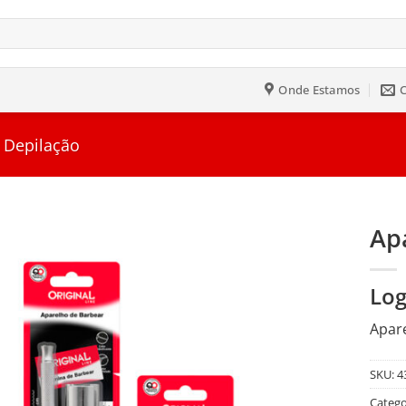
Onde Estamos
 Depilação
Ap
Salvar
Log
na
Lista
Apare
SKU:
4
Catego