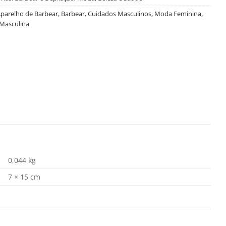
parelho de Barbear
,
Barbear
,
Cuidados Masculinos
,
Moda Feminina
,
Masculina
0,044 kg
7 × 15 cm