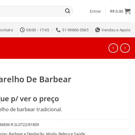
Entrar
R$
0,00
Contato
08:00 - 17:45
51 99866-0565
Vendas e Apoio
arelho De Barbear
ue p/ ver o preço
lho de barbear tradicional.
36836-R.SL0722/81809
rias:
Barbear e Depilação
,
Moda, Beleza e Saúde