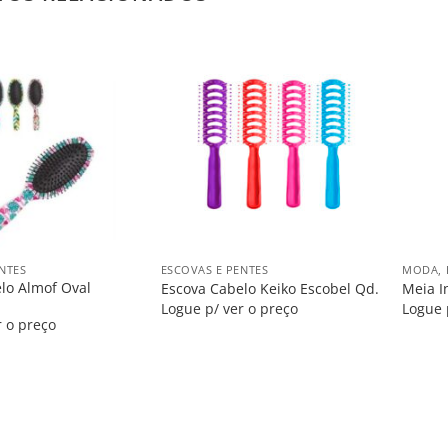
Salvar
Salvar
na
na
Lista
Lista
+
+
NTES
ESCOVAS E PENTES
MODA, 
lo Almof Oval
Escova Cabelo Keiko Escobel Qd.
Meia I
Logue p/ ver o preço
Logue 
r o preço