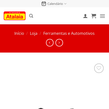
Pular
Calendário
para
o
conteúdo
Início
/
Loja
/
Ferramentas e Automotivos
Salvar
na
Lista