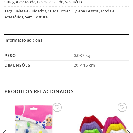
Categorias:
Moda, Beleza e Saúde
,
Vestuário
Tags:
Beleza e Cuidados
,
Cueca Boxer
,
Higiene Pessoal
,
Moda e
Acessórios
,
Sem Costura
Informação adicional
PESO
0,087 kg
DIMENSÕES
20 × 15 cm
PRODUTOS RELACIONADOS
Salvar
Salvar
na
na
Lista
Lista