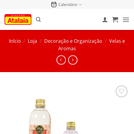
Pular
Calendário
para
o
conteúdo
Início
/
Loja
/
Decoração e Organização
/
Velas e
Aromas
Salvar
na
Lista