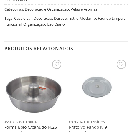
Categorias:
Decoração e Organização
,
Velas e Aromas
Tags:
Casa e Lar
,
Decoração
,
Durável
,
Estilo Moderno
,
Fácil de Limpar
,
Funcional
,
Organização
,
Uso Diário
PRODUTOS RELACIONADOS
Salvar
Salvar
na
na
Lista
Lista
ASSADEIRAS E FORMAS
COZINHA E UTENSÍLIOS
Forma Bolo C/canudo N.26
Prato Vd Fundo N.9