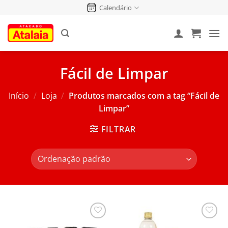
Pular
Calendário
para
o
conteúdo
Fácil de Limpar
Início
/
Loja
/
Produtos marcados com a tag “Fácil de
Limpar”
FILTRAR
Salvar
Salvar