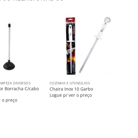
Salvar
Salvar
na
na
Lista
Lista
+
IMPEZA DIVERSOS
COZINHA E UTENSÍLIOS
or Borracha C/cabo
Chaira Inox 10 Garbo
m
Logue p/ ver o preço
r o preço