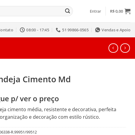
Entrar
R$
0,00
Contato
08:00 - 17:45
51 99866-0565
Vendas e Apoio
ndeja Cimento Md
ue p/ ver o preço
ja cimento média, resistente e decorativa, perfeita
organização e decoração com estilo rústico.
06338-R.99951/99512