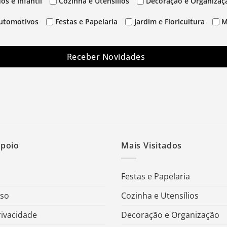
os e Infantil
Cozinha e Utensílios
Decoração e Organizaç
utomotivos
Festas e Papelaria
Jardim e Floricultura
M
Receber Novidades
Apoio
Mais Visitados
Festas e Papelaria
Uso
Cozinha e Utensílios
rivacidade
Decoração e Organização