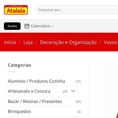
Pular
Pesquisar
para
por:
o
conteúdo
Calendário
Outlet
Início
/
Loja
/
Decoração e Organização
/
Vasos
Categorias
Aluminio / Produtos Cozinha
(17)
Artesanato e Costura
(23)
Bazar / Resinas / Presentes
(27)
Brinquedos
(2)