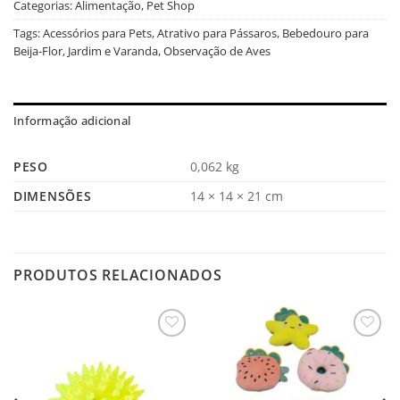
Categorias:
Alimentação
,
Pet Shop
Tags:
Acessórios para Pets
,
Atrativo para Pássaros
,
Bebedouro para
Beija-Flor
,
Jardim e Varanda
,
Observação de Aves
Informação adicional
PESO
0,062 kg
DIMENSÕES
14 × 14 × 21 cm
PRODUTOS RELACIONADOS
Salvar
Salvar
na
na
Lista
Lista