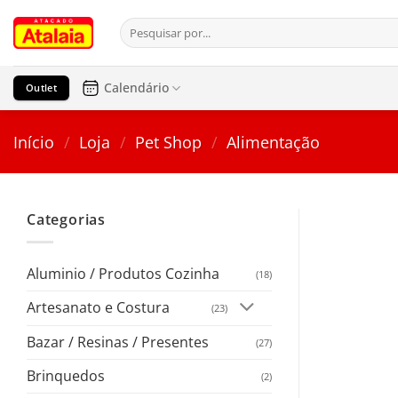
Pular
Pesquisar
para
por:
o
conteúdo
Calendário
Outlet
Início
/
Loja
/
Pet Shop
/
Alimentação
Categorias
Aluminio / Produtos Cozinha
(18)
Artesanato e Costura
(23)
Bazar / Resinas / Presentes
(27)
Brinquedos
(2)