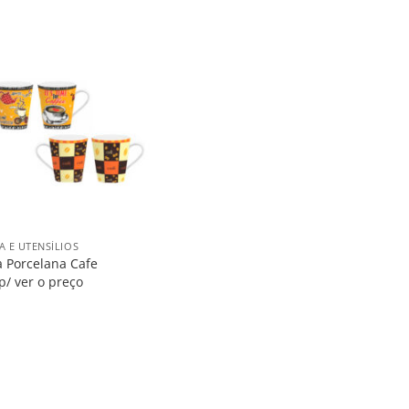
Salvar
na
Lista
A E UTENSÍLIOS
 Porcelana Cafe
p/ ver o preço