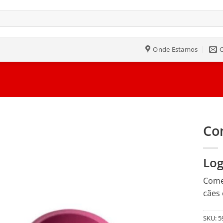
Onde Estamos
Co
Salvar
Log
na
Lista
Comed
cães 
SKU:
5