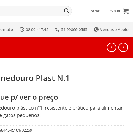
Entrar
R$
0,00
Contato
08:00 - 17:45
51 99866-0565
Vendas e Apoio
medouro Plast N.1
ue p/ ver o preço
ouro plástico nº1, resistente e prático para alimentar
e gatos pequenos.
98445-R.101/02259