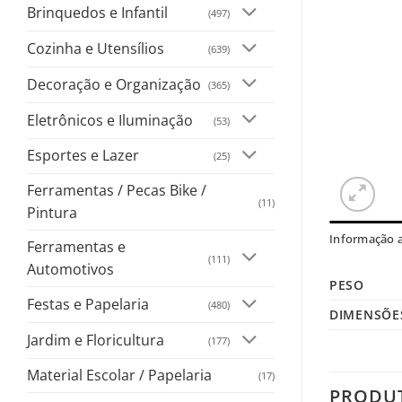
Brinquedos e Infantil
(497)
Cozinha e Utensílios
(639)
Decoração e Organização
(365)
Eletrônicos e Iluminação
(53)
Esportes e Lazer
(25)
Ferramentas / Pecas Bike /
(11)
Pintura
Informação a
Ferramentas e
(111)
Automotivos
PESO
Festas e Papelaria
(480)
DIMENSÕE
Jardim e Floricultura
(177)
Material Escolar / Papelaria
(17)
PRODU