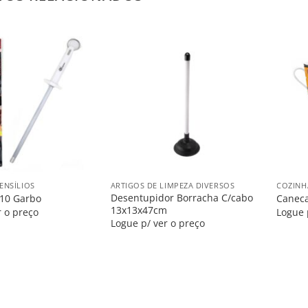
Salvar
Salvar
na
na
Lista
Lista
+
+
ENSÍLIOS
ARTIGOS DE LIMPEZA DIVERSOS
COZINH
Desentupidor Borracha C/cabo
 10 Garbo
Caneca
13x13x47cm
r o preço
Logue 
Logue p/ ver o preço