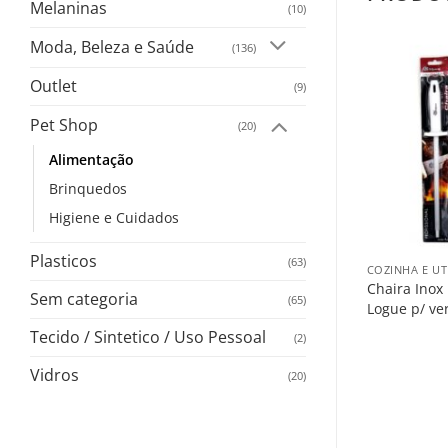
Melaninas
(10)
Moda, Beleza e Saúde
(136)
Outlet
(9)
Pet Shop
(20)
Alimentação
Brinquedos
Higiene e Cuidados
+
Plasticos
(63)
COZINHA E UT
Chaira Inox
Sem categoria
(65)
Logue p/ ve
Tecido / Sintetico / Uso Pessoal
(2)
Vidros
(20)