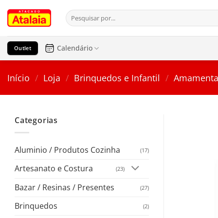
Pular
Pesquisar
para
por:
o
conteúdo
Calendário
Outlet
Início
/
Loja
/
Brinquedos e Infantil
/
Amamenta
Categorias
Aluminio / Produtos Cozinha
(17)
Artesanato e Costura
(23)
Bazar / Resinas / Presentes
(27)
Brinquedos
(2)