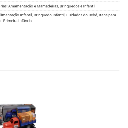
rias:
Amamentação e Mamadeiras
,
Brinquedos e Infantil
limentação Infantil
,
Brinquedo Infantil
,
Cuidados do Bebê
,
Itens para
o
,
Primeira Infância
Salvar
na
Lista