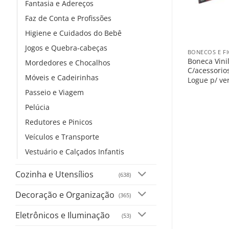
Fantasia e Adereços
Faz de Conta e Profissões
Higiene e Cuidados do Bebê
+
Jogos e Quebra-cabeças
BONECOS E F
Boneca Vinil
Mordedores e Chocalhos
C/acessorio
Móveis e Cadeirinhas
Logue p/ ve
Passeio e Viagem
Pelúcia
Redutores e Pinicos
Veículos e Transporte
Vestuário e Calçados Infantis
Cozinha e Utensílios
(638)
Decoração e Organização
(365)
Eletrônicos e Iluminação
(53)