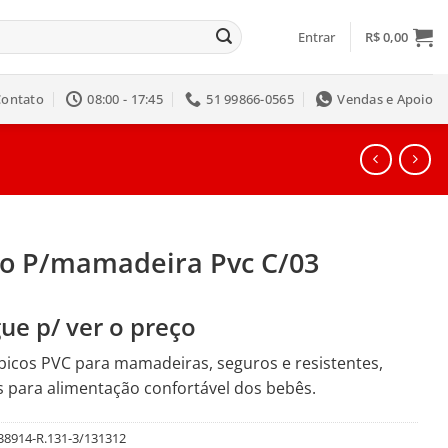
Entrar
R$
0,00
Contato
08:00 - 17:45
51 99866-0565
Vendas e Apoio
co P/mamadeira Pvc C/03
ue p/ ver o preço
 bicos PVC para mamadeiras, seguros e resistentes,
s para alimentação confortável dos bebês.
38914-R.131-3/131312