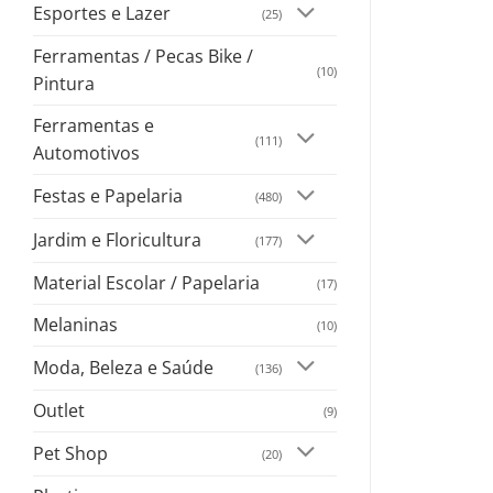
Esportes e Lazer
(25)
Ferramentas / Pecas Bike /
(10)
Pintura
Ferramentas e
(111)
Automotivos
Festas e Papelaria
(480)
Jardim e Floricultura
(177)
Material Escolar / Papelaria
(17)
Melaninas
(10)
Moda, Beleza e Saúde
(136)
Outlet
(9)
Pet Shop
(20)