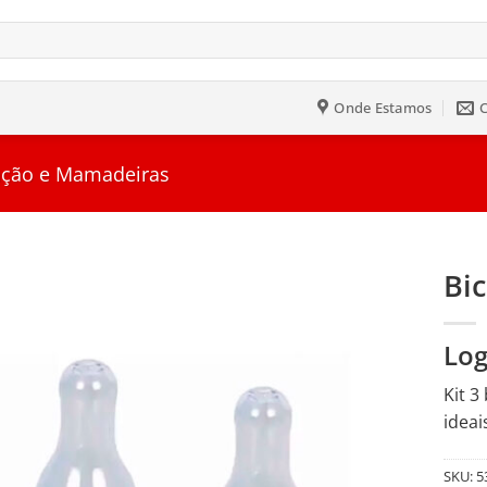
Onde Estamos
ção e Mamadeiras
Bi
Salvar
Log
na
Lista
Kit 3
ideai
SKU:
5