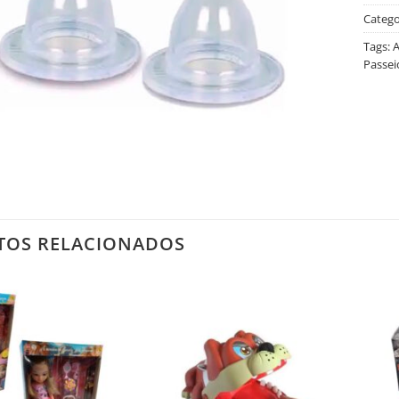
Catego
Tags:
A
Passei
TOS RELACIONADOS
Salvar
Salvar
na
na
Lista
Lista