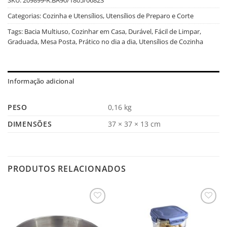
Categorias:
Cozinha e Utensílios
,
Utensílios de Preparo e Corte
Tags:
Bacia Multiuso
,
Cozinhar em Casa
,
Durável
,
Fácil de Limpar
,
Graduada
,
Mesa Posta
,
Prático no dia a dia
,
Utensílios de Cozinha
Informação adicional
PESO
0,16 kg
DIMENSÕES
37 × 37 × 13 cm
PRODUTOS RELACIONADOS
Salvar
Salvar
na
na
Lista
Lista