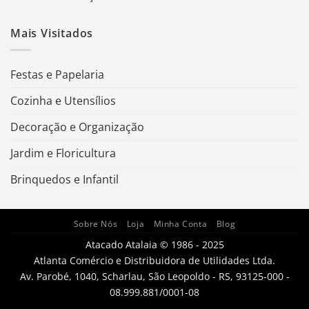
Mais Visitados
Festas e Papelaria
Cozinha e Utensílios
Decoração e Organização
Jardim e Floricultura
Brinquedos e Infantil
Sobre Nós
Loja
Minha Conta
Blog
Atacado Atalaia © 1986 - 2025
Atlanta Comércio e Distribuidora de Utilidades Ltda.
Av. Parobé, 1040, Scharlau, São Leopoldo - RS, 93125-000 -
08.999.881/0001-08