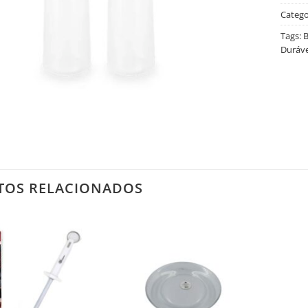
Catego
Tags:
B
Duráve
TOS RELACIONADOS
Salvar
Salvar
na
na
Lista
Lista