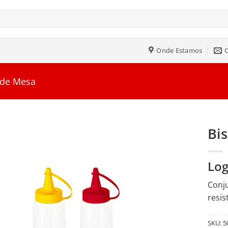
Onde Estamos
 de Mesa
Bi
Salvar
Log
na
Lista
Conju
resis
SKU:
5