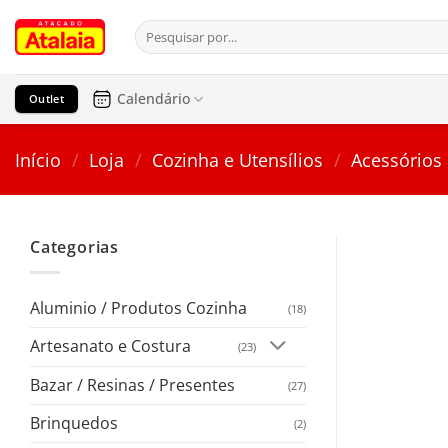
Pular
Pesquisar
para
por:
o
conteúdo
Calendário
Outlet
Início
/
Loja
/
Cozinha e Utensílios
/
Acessórios
Categorias
Aluminio / Produtos Cozinha
(18)
Artesanato e Costura
(23)
Bazar / Resinas / Presentes
(27)
Brinquedos
(2)