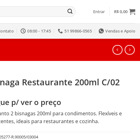
Entrar
R$
0,00
Contato
08:00 - 17:45
51 99866-0565
Vendas e Apoio
snaga Restaurante 200ml C/02
ue p/ ver o preço
nto 2 bisnagas 200ml para condimentos. Flexíveis e
tentes, ideais para restaurantes e cozinha.
05277-R.90005/03004