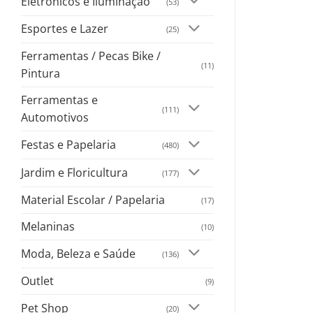
Eletrônicos e Iluminação
(53)
Esportes e Lazer
(25)
Ferramentas / Pecas Bike /
(11)
Pintura
Ferramentas e
(111)
Automotivos
Festas e Papelaria
(480)
Jardim e Floricultura
(177)
Material Escolar / Papelaria
(17)
Melaninas
(10)
Moda, Beleza e Saúde
(136)
Outlet
(9)
Pet Shop
(20)