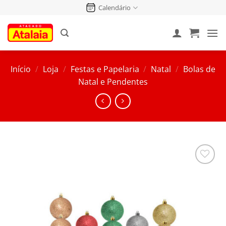
Pular
Calendário
para
o
conteúdo
Início
/
Loja
/
Festas e Papelaria
/
Natal
/
Bolas de
Natal e Pendentes
Salvar
na
Lista