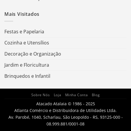
Mais Visitados
Festas e Papelaria
Cozinha e Utensílios
Decoração e Organização
Jardim e Floricultura
Brinquedos e Infantil
Sobre Nós
Loja
Minha Conta
Blog
Atacado Atalaia © 1986 - 2025
Atlanta Comércio e Distribuidora de Utilidades Ltda.
Av. Parobé, 1040, Scharlau, São Leopoldo - RS, 93125-000 -
08.999.881/0001-08