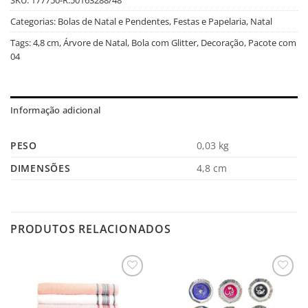
Categorias:
Bolas de Natal e Pendentes
,
Festas e Papelaria
,
Natal
Tags:
4,8 cm
,
Árvore de Natal
,
Bola com Glitter
,
Decoração
,
Pacote com
04
Informação adicional
PESO
0,03 kg
DIMENSÕES
4,8 cm
PRODUTOS RELACIONADOS
Salvar
Salvar
na
na
Lista
Lista