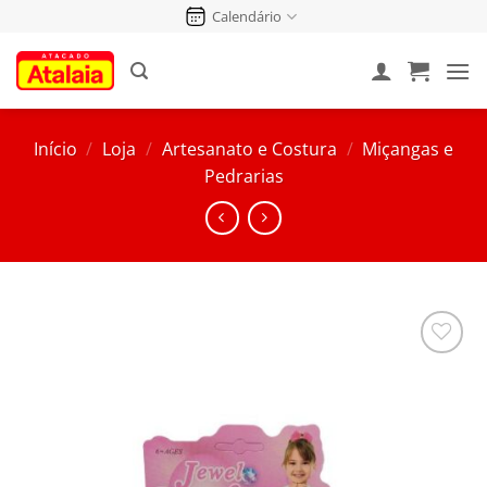
Pular
Calendário
para
o
conteúdo
Início
/
Loja
/
Artesanato e Costura
/
Miçangas e
Pedrarias
Salvar
na
Lista