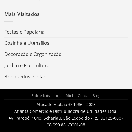
Mais Visitados
Festas e Papelaria
Cozinha e Utensílios
Decoração e Organização
Jardim e Floricultura
Brinquedos e Infantil
Sobre Nós
Loja
Minha Conta
Blog
Atacado Atalaia © 1986 - 2025
Atlanta Comércio e Distribuidora de Utilidades Ltda.
Av. Parobé, 1040, Scharlau, São Leopoldo - RS, 93125-000 -
08.999.881/0001-08