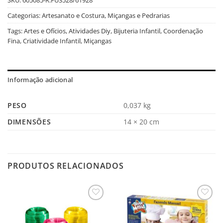
Categorias:
Artesanato e Costura
,
Miçangas e Pedrarias
Tags:
Artes e Ofícios
,
Atividades Diy
,
Bijuteria Infantil
,
Coordenação
Fina
,
Criatividade Infantil
,
Miçangas
Informação adicional
PESO
0,037 kg
DIMENSÕES
14 × 20 cm
PRODUTOS RELACIONADOS
Salvar
Salvar
na
na
Lista
Lista