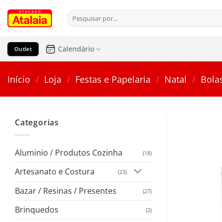
Pular
Pesquisar
para
por:
o
conteúdo
Calendário
Outlet
Início
/
Loja
/
Festas e Papelaria
/
Natal
/
Bola
Categorias
Aluminio / Produtos Cozinha
(18)
Artesanato e Costura
(23)
Bazar / Resinas / Presentes
(27)
Brinquedos
(2)