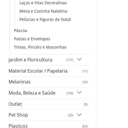
Laços e Fitas Decorativas
Mesa e Cozinha Natalina
Pelúcias e Figuras de Natal
Páscoa
Pastas e Envelopes
Tintas, Pincéis e Massinhas
Jardim e Floricultura
(177)
Material Escolar / Papelaria
(17)
Melaninas
(10)
Moda, Beleza e Saúde
(136)
Outlet
(9)
Pet Shop
(20)
Plasticos
(63)