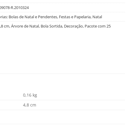
09078-R.2010324
rias:
Bolas de Natal e Pendentes
,
Festas e Papelaria
,
Natal
,8 cm
,
Árvore de Natal
,
Bola Sortida
,
Decoração
,
Pacote com 25
0,16 kg
4,8 cm