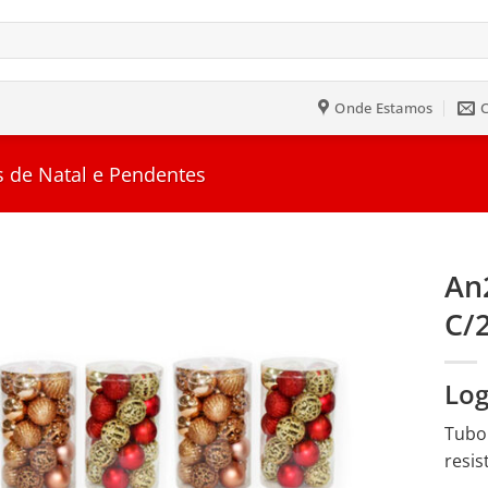
Onde Estamos
s de Natal e Pendentes
An
C/
Salvar
na
Lista
Log
Tubo 
resis