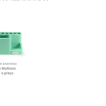
Salvar
na
Lista
DE BANHEIRO
a Multiuso
r o preço