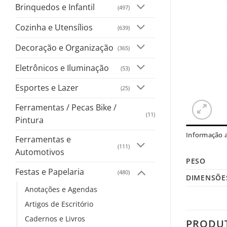
Brinquedos e Infantil
(497)
Cozinha e Utensílios
(639)
Decoração e Organização
(365)
Eletrônicos e Iluminação
(53)
Esportes e Lazer
(25)
Ferramentas / Pecas Bike /
(11)
Pintura
Informação a
Ferramentas e
(111)
Automotivos
PESO
Festas e Papelaria
(480)
DIMENSÕE
Anotações e Agendas
Artigos de Escritório
Cadernos e Livros
PRODU