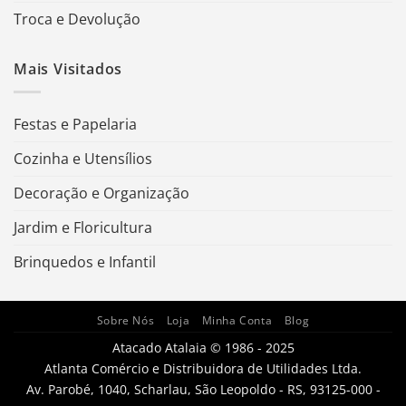
Troca e Devolução
Mais Visitados
Festas e Papelaria
Cozinha e Utensílios
Decoração e Organização
Jardim e Floricultura
Brinquedos e Infantil
Sobre Nós
Loja
Minha Conta
Blog
Atacado Atalaia © 1986 - 2025
Atlanta Comércio e Distribuidora de Utilidades Ltda.
Av. Parobé, 1040, Scharlau, São Leopoldo - RS, 93125-000 -