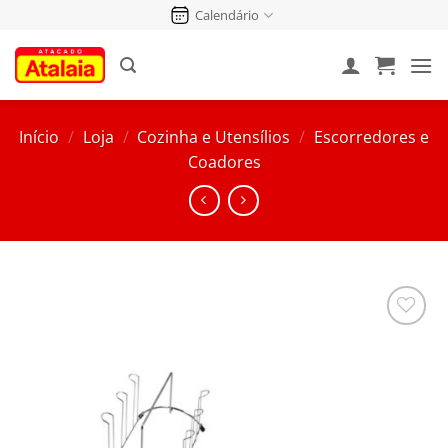
Pular
Calendário
para
o
conteúdo
Início
/
Loja
/
Cozinha e Utensílios
/
Escorredores e
Coadores
Salvar
na
Lista