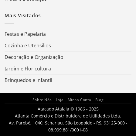
Mais Visitados
Festas e Papelaria
Cozinha e Utensílios
Decoração e Organização
Jardim e Floricultura
Brinquedos e Infantil
Sobre Nós
Loja
Minha Conta
Blog
Atacado Atalaia © 1986 - 2025
Atlanta Comércio e Distribuidora de Utilidades Ltda.
Av. Parobé, 1040, Scharlau, São Leopoldo - RS, 93125-000 -
08.999.881/0001-08