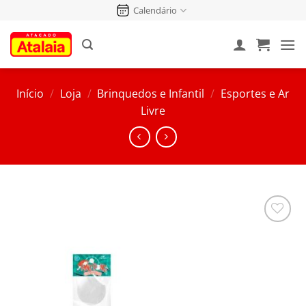
Pular
Calendário
para
o
conteúdo
Início
/
Loja
/
Brinquedos e Infantil
/
Esportes e Ar
Livre
Salvar
na
Lista