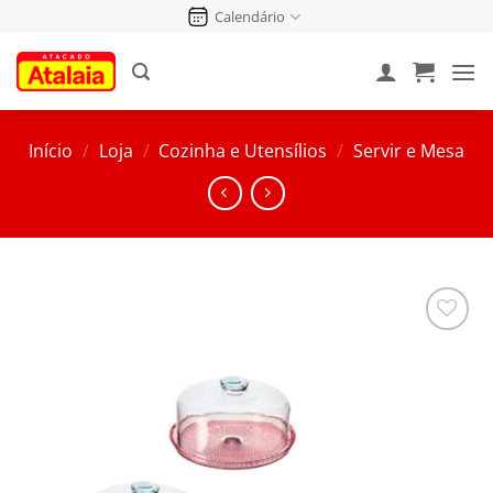
Pular
Calendário
para
o
conteúdo
Início
/
Loja
/
Cozinha e Utensílios
/
Servir e Mesa
Salvar
na
Lista