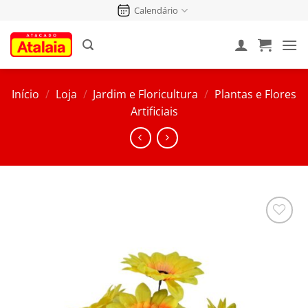
Pular
Calendário
para
o
conteúdo
Início
/
Loja
/
Jardim e Floricultura
/
Plantas e Flores
Artificiais
Salvar
na
Lista