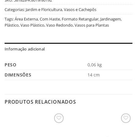
Categorias:
Jardim e Floricultura
,
Vasos e Cachepôs
Tags:
Área Externa
,
Com Haste
,
Formato Retangular
,
Jardinagem
,
Plástico
,
Vaso Plástico
,
Vaso Redondo
,
Vasos para Plantas
Informação adicional
PESO
0,06 kg
DIMENSÕES
14 cm
PRODUTOS RELACIONADOS
Salvar
Salvar
na
na
Lista
Lista