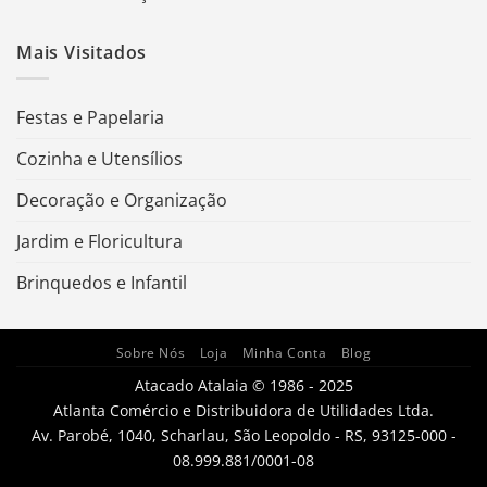
Mais Visitados
Festas e Papelaria
Cozinha e Utensílios
Decoração e Organização
Jardim e Floricultura
Brinquedos e Infantil
Sobre Nós
Loja
Minha Conta
Blog
Atacado Atalaia © 1986 - 2025
Atlanta Comércio e Distribuidora de Utilidades Ltda.
Av. Parobé, 1040, Scharlau, São Leopoldo - RS, 93125-000 -
08.999.881/0001-08