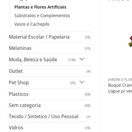
Plantas e Flores Artificiais
Substratos e Complementos
Vasos e Cachepôs
Material Escolar / Papelaria
(16)
Melaninas
(10)
Moda, Beleza e Saúde
(136)
+
Outlet
(9)
JARDIM E FLO
Pet Shop
(20)
Buque Crav
Logue p/ ve
Plasticos
(59)
Sem categoria
(65)
Tecido / Sintetico / Uso Pessoal
(1)
Vidros
(16)