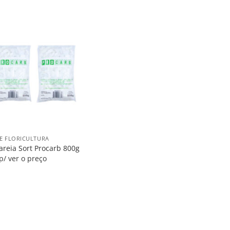
Salvar
na
Lista
 E FLORICULTURA
areia Sort Procarb 800g
p/ ver o preço