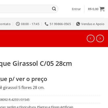
Entrar
R$
0,00
Contato
08:00 - 17:45
51 99866-0565
Vendas e Apoio
que Girassol C/05 28cm
ue p/ ver o preço
 girassol 5 flores 28 cm.
08092-R.42551/01545
rias:
Jardim e Floricultura
,
Plantas e Flores Artificiais