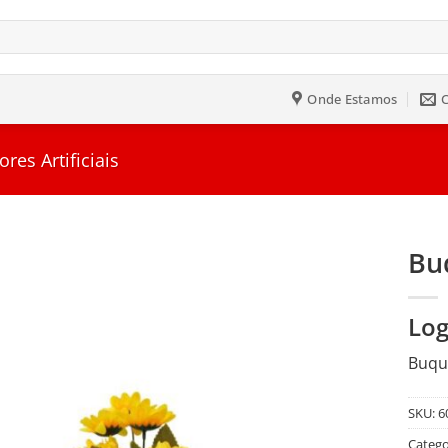
Onde Estamos
ores Artificiais
Bu
Salvar
Log
na
Lista
Buquê
SKU:
6
Catego