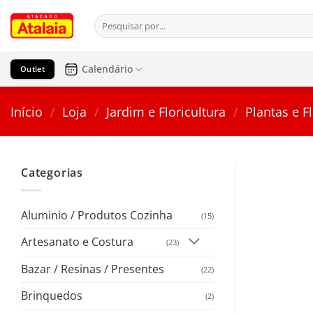
Pular
Pesquisar
para
por:
o
conteúdo
Calendário
Outlet
Início
/
Loja
/
Jardim e Floricultura
/
Plantas e Fl
Categorias
Aluminio / Produtos Cozinha
(15)
Artesanato e Costura
(23)
Bazar / Resinas / Presentes
(22)
Brinquedos
(2)