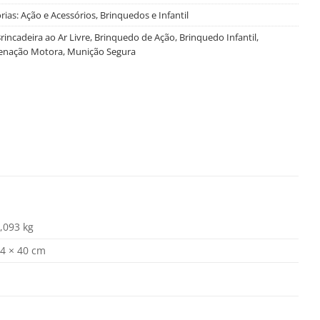
rias:
Ação e Acessórios
,
Brinquedos e Infantil
rincadeira ao Ar Livre
,
Brinquedo de Ação
,
Brinquedo Infantil
,
enação Motora
,
Munição Segura
,093 kg
4 × 40 cm