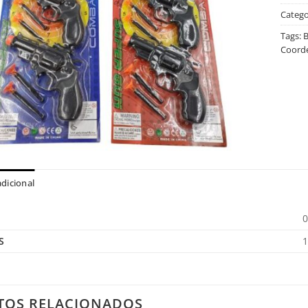
Catego
Tags:
B
Coord
dicional
0
S
1
TOS RELACIONADOS