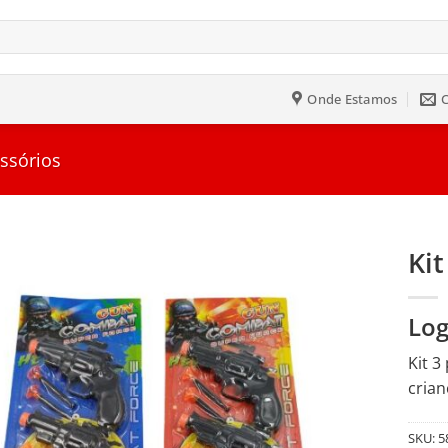
Onde Estamos
ssórios
Kit
Salvar
Log
na
Lista
Kit 3
crian
SKU:
5