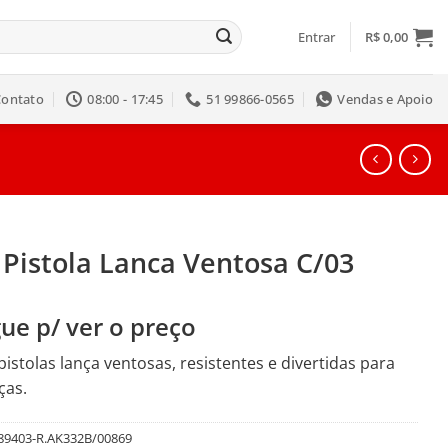
Entrar
R$
0,00
Contato
08:00 - 17:45
51 99866-0565
Vendas e Apoio
 Pistola Lanca Ventosa C/03
ue p/ ver o preço
 pistolas lança ventosas, resistentes e divertidas para
ças.
89403-R.AK332B/00869