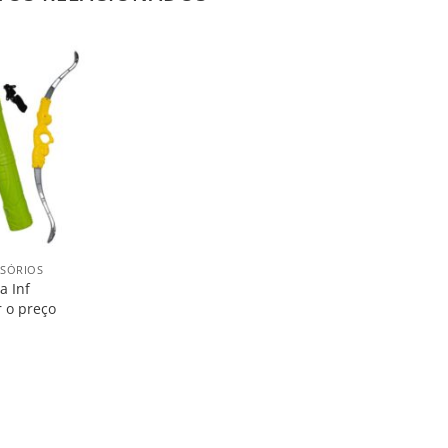
Salvar
na
Lista
SSÓRIOS
a Inf
r o preço