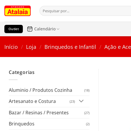
Pular
Pesquisar
para
por:
o
conteúdo
Calendário
Outlet
Início
/
Loja
/
Brinquedos e Infantil
/
Ação e Ace
Categorias
Aluminio / Produtos Cozinha
(18)
Artesanato e Costura
(23)
Bazar / Resinas / Presentes
(27)
Brinquedos
(2)