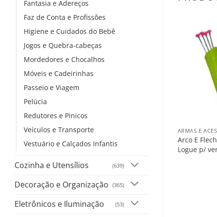
Fantasia e Adereços
Faz de Conta e Profissões
Higiene e Cuidados do Bebê
Jogos e Quebra-cabeças
Mordedores e Chocalhos
Móveis e Cadeirinhas
Passeio e Viagem
Pelúcia
+
Redutores e Pinicos
Veículos e Transporte
ARMAS E ACE
Arco E Flech
Vestuário e Calçados Infantis
Logue p/ ve
Cozinha e Utensílios
(639)
Decoração e Organização
(365)
Eletrônicos e Iluminação
(53)