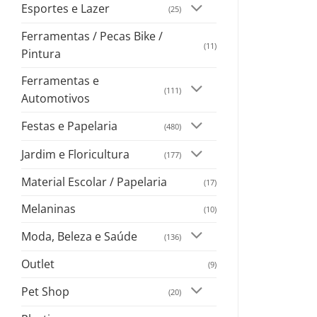
Esportes e Lazer
(25)
Ferramentas / Pecas Bike /
(11)
Pintura
Ferramentas e
(111)
Automotivos
Festas e Papelaria
(480)
Jardim e Floricultura
(177)
Material Escolar / Papelaria
(17)
Melaninas
(10)
Moda, Beleza e Saúde
(136)
Outlet
(9)
Pet Shop
(20)