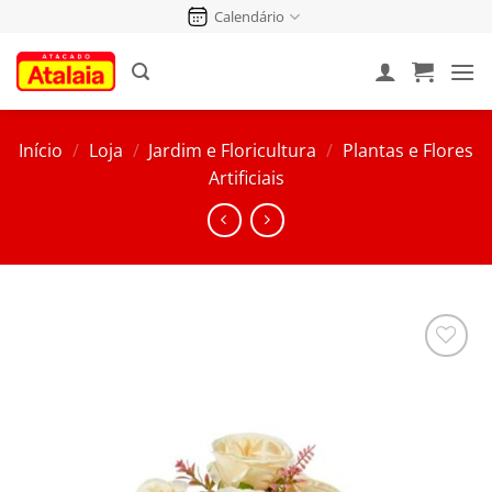
Pular
Calendário
para
o
conteúdo
Início
/
Loja
/
Jardim e Floricultura
/
Plantas e Flores
Artificiais
Salvar
na
Lista