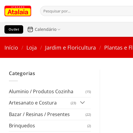
Pular
Pesquisar
para
por:
o
conteúdo
Calendário
Outlet
Início
/
Loja
/
Jardim e Floricultura
/
Plantas e Fl
Categorias
Aluminio / Produtos Cozinha
(15)
Artesanato e Costura
(23)
Bazar / Resinas / Presentes
(22)
Brinquedos
(2)