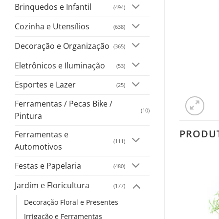
Brinquedos e Infantil
(494)
Cozinha e Utensílios
(638)
Decoração e Organização
(365)
Eletrônicos e Iluminação
(53)
Esportes e Lazer
(25)
Ferramentas / Pecas Bike /
(10)
Pintura
PRODU
Ferramentas e
(111)
Automotivos
Festas e Papelaria
(480)
Salvar
Jardim e Floricultura
na
(177)
Lista
Decoração Floral e Presentes
Irrigação e Ferramentas