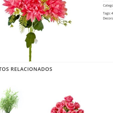
Catego
Tags:
4
Decora
TOS RELACIONADOS
Salvar
Salvar
na
na
Lista
Lista