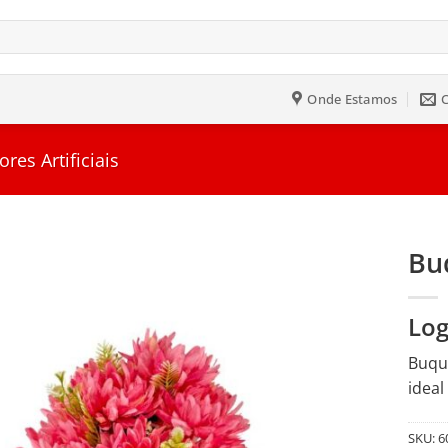
Onde Estamos
ores Artificiais
Bu
Salvar
Log
na
Lista
Buquê
ideal
SKU:
6