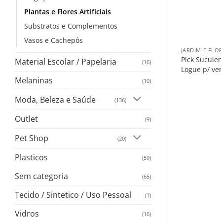
Plantas e Flores Artificiais
Substratos e Complementos
+
+
Vasos e Cachepôs
JARDIM E FLORICULTURA
JARDIM E FLO
Buque Eucalipto C/05 35cm
Pick Sucule
Material Escolar / Papelaria
(16)
Logue p/ ver o preço
Logue p/ ve
Melaninas
(10)
Moda, Beleza e Saúde
(136)
Outlet
(9)
Pet Shop
(20)
Plasticos
(59)
Sem categoria
(65)
Tecido / Sintetico / Uso Pessoal
(1)
Vidros
(16)