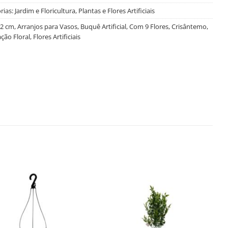
rias:
Jardim e Floricultura
,
Plantas e Flores Artificiais
2 cm
,
Arranjos para Vasos
,
Buquê Artificial
,
Com 9 Flores
,
Crisântemo
,
ção Floral
,
Flores Artificiais
Salvar
Salvar
na
na
Lista
Lista