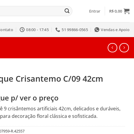
Entrar
R$
0,00
Contato
08:00 - 17:45
51 99866-0565
Vendas e Apoio
que Crisantemo C/09 42cm
ue p/ ver o preço
 9 crisântemos artificiais 42cm, delicados e duráveis,
 para decoração floral clássica e sofisticada.
07959-R.42557