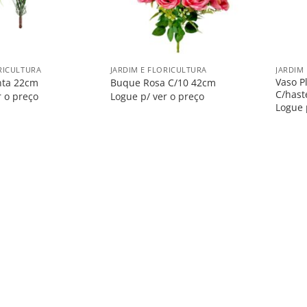
+
+
RICULTURA
JARDIM E FLORICULTURA
JARDIM
Vaso P
nta 22cm
Buque Rosa C/10 42cm
C/hast
r o preço
Logue p/ ver o preço
Logue 