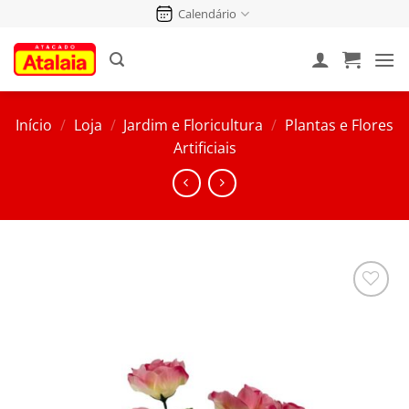
Pular
Calendário
para
o
conteúdo
Início
/
Loja
/
Jardim e Floricultura
/
Plantas e Flores
Artificiais
Salvar
na
Lista