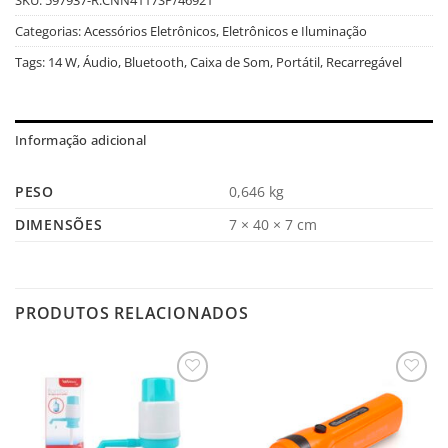
Categorias:
Acessórios Eletrônicos
,
Eletrônicos e Iluminação
Tags:
14 W
,
Áudio
,
Bluetooth
,
Caixa de Som
,
Portátil
,
Recarregável
Informação adicional
PESO
0,646 kg
DIMENSÕES
7 × 40 × 7 cm
PRODUTOS RELACIONADOS
Salvar
Salvar
na
na
Lista
Lista