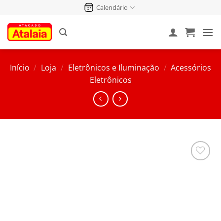
Pular
Calendário
para
o
conteúdo
Início
/
Loja
/
Eletrônicos e Iluminação
/
Acessórios
Eletrônicos
Salvar
na
Lista