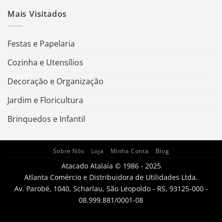
Mais Visitados
Festas e Papelaria
Cozinha e Utensílios
Decoração e Organização
Jardim e Floricultura
Brinquedos e Infantil
Sobre Nós
Loja
Minha Conta
Blog
Atacado Atalaia © 1986 - 2025
Atlanta Comércio e Distribuidora de Utilidades Ltda.
Av. Parobé, 1040, Scharlau, São Leopoldo - RS, 93125-000 -
08.999.881/0001-08