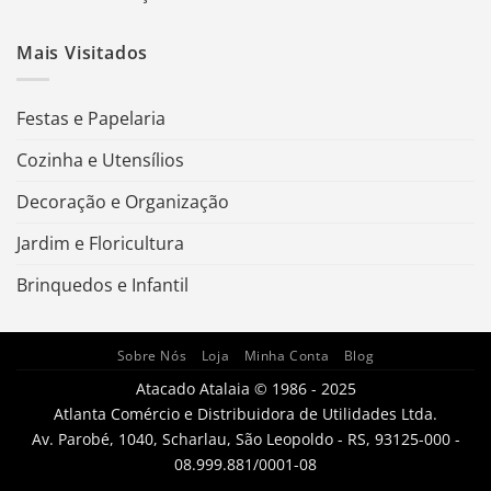
Mais Visitados
Festas e Papelaria
Cozinha e Utensílios
Decoração e Organização
Jardim e Floricultura
Brinquedos e Infantil
Sobre Nós
Loja
Minha Conta
Blog
Atacado Atalaia © 1986 - 2025
Atlanta Comércio e Distribuidora de Utilidades Ltda.
Av. Parobé, 1040, Scharlau, São Leopoldo - RS, 93125-000 -
08.999.881/0001-08