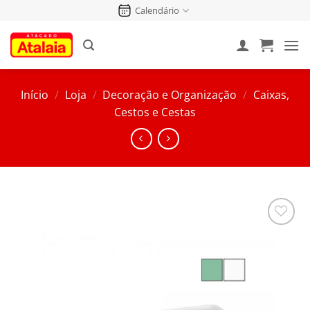
Pular
Calendário
para
o
conteúdo
Início
/
Loja
/
Decoração e Organização
/
Caixas,
Cestos e Cestas
Salvar
na
Lista